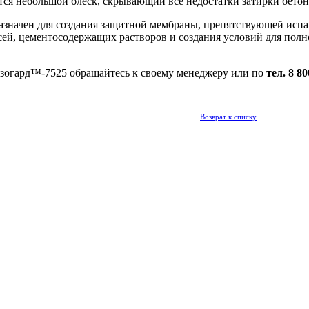
тся
небольшой блеск
, скрывающий все недостатки затирки бето
азначен для создания защитной мембраны, препятствующей испа
й, цементосодержащих растворов и создания условий для полно
зогард™-7525 обращайтесь к своему менеджеру или по
тел. 8 8
Возврат к списку