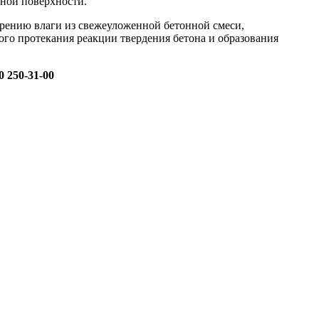
нной поверхности.
рению влаги из свежеуложенной бетонной смеси,
го протекания реакции твердения бетона и образования
00 250-31-00