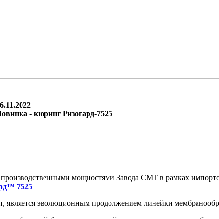
6.11.2022
овинка - кюринг Ризогард-7525
с производственными мощностями Завода СМТ в рамках импорто
рд
™
7525
, является эволюционным продолжением линейки мембранообра