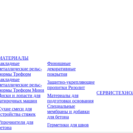
МАТЕРИАЛЫ
Закладные
Финишные
металлические рельс-
декоративные
формы Треформ
покрытия
Закладные
Защитно-укрепляющие
металлические рельс-
пропитки Ризолит
формы Треформ Мини
СЕРВИС
ТЕХНО
Диски и лопасти для
Материалы для
затирочных машин
подготовки основания
Специальные
Сухие смеси для
мембраны и добавки
устройства стяжек
для бетона
Упрочнители для
Герметики для швов
бетона