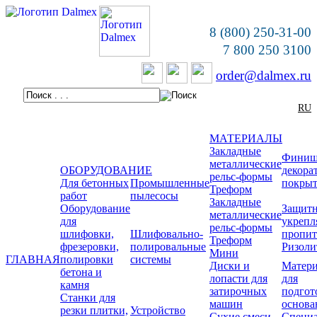
8 (800) 250-31-00
7 800 250 3100
order@dalmex.ru
RU
МАТЕРИАЛЫ
Закладные
Финиш
металлические
ОБОРУДОВАНИЕ
декора
рельс-формы
Для бетонных
Промышленные
покры
Треформ
работ
пылесосы
Закладные
Оборудование
Защитн
металлические
для
укреп
рельс-формы
шлифовки,
Шлифовально-
пропи
Треформ
фрезеровки,
полировальные
Ризоли
Мини
ГЛАВНАЯ
полировки
системы
Диски и
Матер
бетона и
лопасти для
для
камня
затирочных
подгот
Станки для
машин
основа
резки плитки,
Устройство
Сухие смеси
Специ