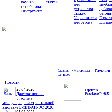
камня и
стяжек
для
мембра
пенобетона
устройства
добавк
Инструмент
стяжек
бетона
Упрочнители
Гермет
для бетона
для шв
Главная
>>
Материалы
>>
Герметики
для швов
Новости
28.04.2026
Герметик
Далмэкс принял
Ризофлекс™-6150
участие в
международной строительной
выставке БУДПРАГРЭС-2026
05.03.2023