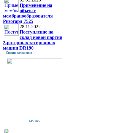
Применение на
объекте
мембранообразователя
Ризогард-7525
28.11.2022
Поступление на
склад новой партии
2-роторных затирочных
машин DR190
Спецпредложения
MV165