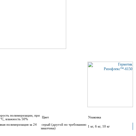
рость полимеризации, при
Цвет
Упаковка
°С, влажность 50%
ная полимеризация за 24
серый (другой по требованию
1 кг, 6 кг, 10 кг
с
заказчика)