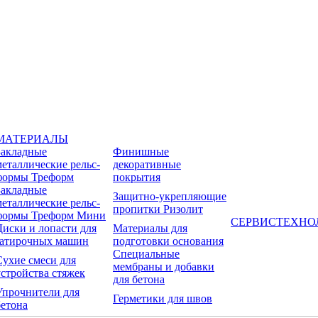
МАТЕРИАЛЫ
Закладные
Финишные
металлические рельс-
декоративные
формы Треформ
покрытия
Закладные
Защитно-укрепляющие
металлические рельс-
пропитки Ризолит
формы Треформ Мини
СЕРВИС
ТЕХНО
Диски и лопасти для
Материалы для
затирочных машин
подготовки основания
Специальные
Сухие смеси для
мембраны и добавки
устройства стяжек
для бетона
Упрочнители для
Герметики для швов
бетона