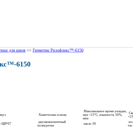
тики для швов
>>
Герметик Ризофлекс™-6150
екс™-6150
Максимальное время укладки,
Ско
икул
Химическая основа
при +23°С, влажность 50%,
+23
мин
двухкомпонентный
пол
0-ЦВ*07
около 30
полиуретан
ча