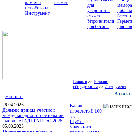
камня и
стяжек
для
мембра
пенобетона
устройства
добавк
Инструмент
стяжек
бетона
Упрочнители
Гермет
для бетона
для шв
Главная
>>
Каталог
оборудования
>>
Инструмент
Валик и
Новости
28.04.2026
Валик
Далмэкс принял участие в
игольчатый 100
международной строительной
мм
выставке БУДПРАГРЭС-2026
Шубка
05.03.2023
малярного
Применение на объекте