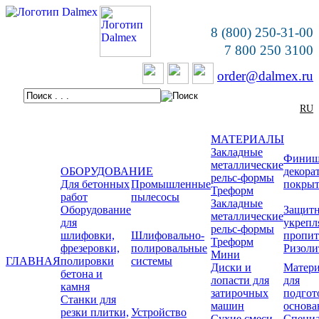
8 (800) 250-31-00
7 800 250 3100
order@dalmex.ru
RU
МАТЕРИАЛЫ
Закладные
Финиш
металлические
ОБОРУДОВАНИЕ
декора
рельс-формы
Для бетонных
Промышленные
покры
Треформ
работ
пылесосы
Закладные
Оборудование
Защитн
металлические
для
укреп
рельс-формы
шлифовки,
Шлифовально-
пропи
Треформ
фрезеровки,
полировальные
Ризоли
Мини
ГЛАВНАЯ
полировки
системы
Диски и
Матер
бетона и
лопасти для
для
камня
затирочных
подгот
Станки для
машин
основа
резки плитки,
Устройство
Сухие смеси
Специ