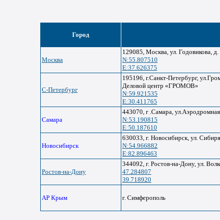
Город
129085, Москва, ул. Годовикова, д. 
Москва
N:55.807510
E:37.626375
195196, г.Санкт-Петербург, ул.Гром
Деловой центр «ГРОМОВ»
С-Петербург
N:59.921535
E:30.411765
443070, г .Самара, ул.Аэродромная
Самара
N:53.190815
E:50.187610
630033, г. Новосибирск, ул. Сибиря
Новосибирск
N:54.966882
E:82.896463
344092, г. Ростов-на-Дону, ул. Волк
Ростов-на-Дону
47.284807
39.718920
АР Крым
г. Симферополь